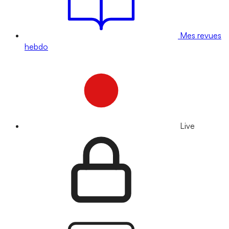
Mes revues
hebdo
Live