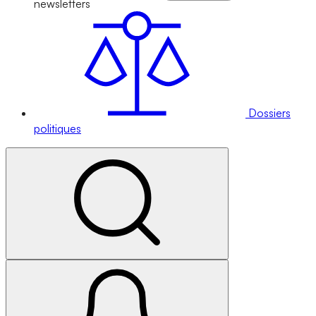
newsletters
Dossiers
politiques