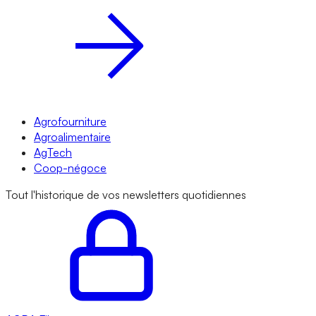
Agrofourniture
Agroalimentaire
AgTech
Coop-négoce
Tout l'historique de vos newsletters quotidiennes