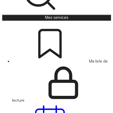
Mes services
Ma liste de
lecture