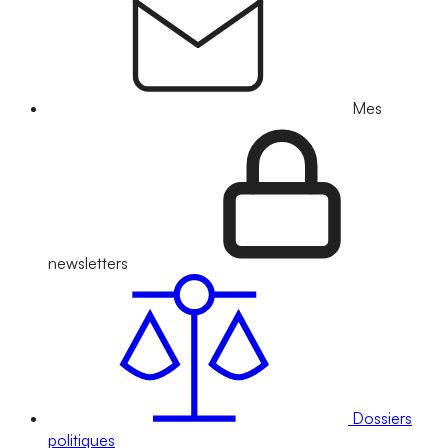
Mes
newsletters
Dossiers
politiques