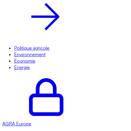
Politique agricole
Environnement
Économie
Énergie
AGRA
Europe