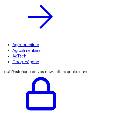
Agrofourniture
Agroalimentaire
AgTech
Coop-négoce
Tout l'historique de vos newsletters quotidiennes