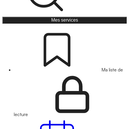
Mes services
Ma liste de
lecture