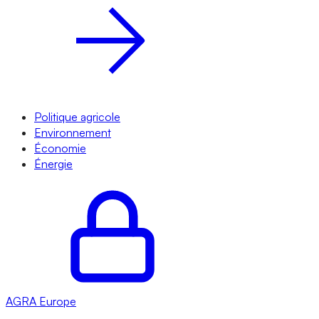
Politique agricole
Environnement
Économie
Énergie
AGRA
Europe