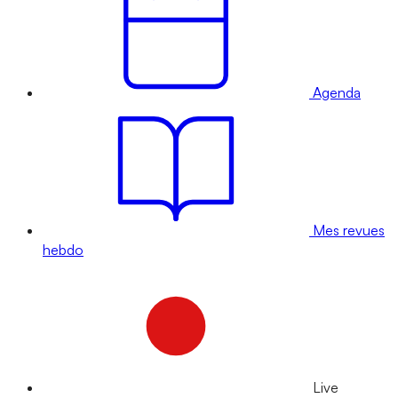
Agenda
Mes revues
hebdo
Live