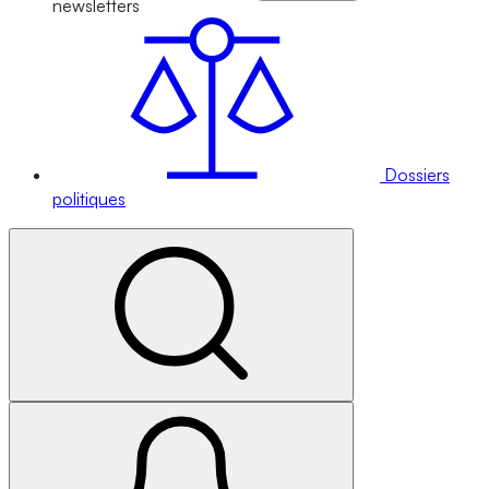
newsletters
Dossiers
politiques