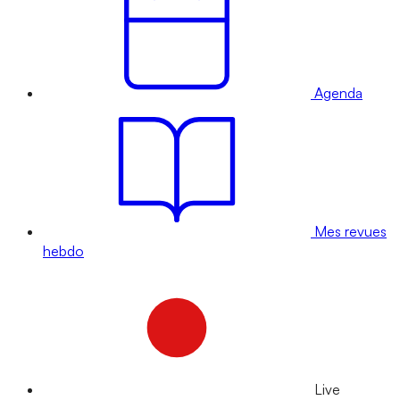
Agenda
Mes revues
hebdo
Live