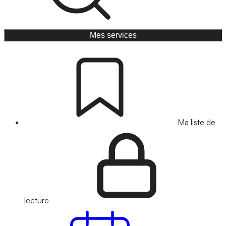
Mes services
Ma liste de
lecture