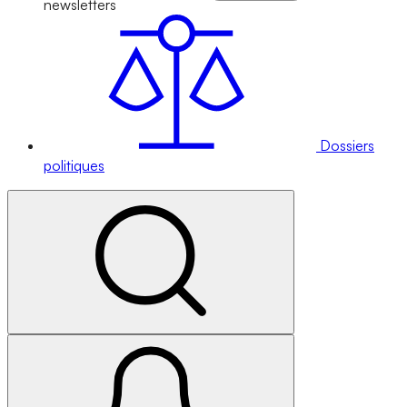
newsletters
Dossiers
politiques