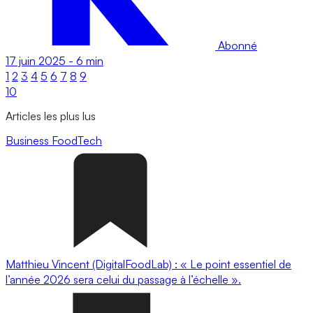
Abonné
17 juin 2025
-
6 min
1
2
3
4
5
6
7
8
9
10
Articles les plus lus
Business
FoodTech
Matthieu Vincent (DigitalFoodLab) : « Le point essentiel de
l’année 2026 sera celui du passage à l’échelle ».