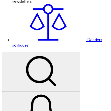
newsletters
Dossiers
politiques