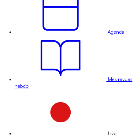
Agenda
Mes revues
hebdo
Live