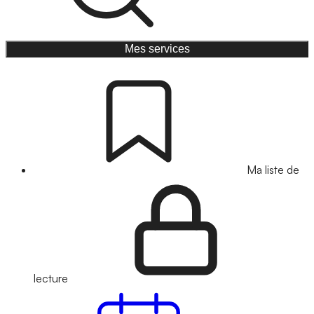
Mes services
Ma liste de
lecture