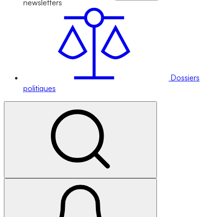
newsletters
Dossiers
politiques