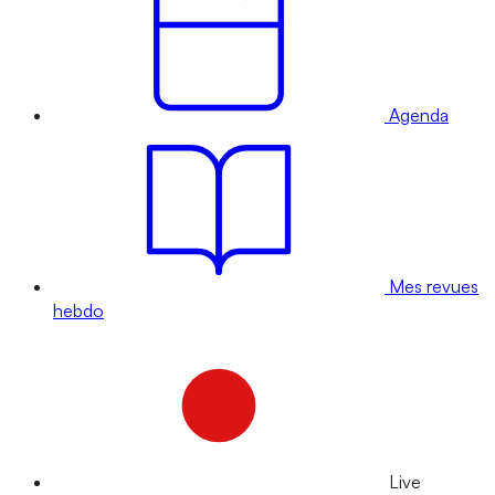
Agenda
Mes revues
hebdo
Live