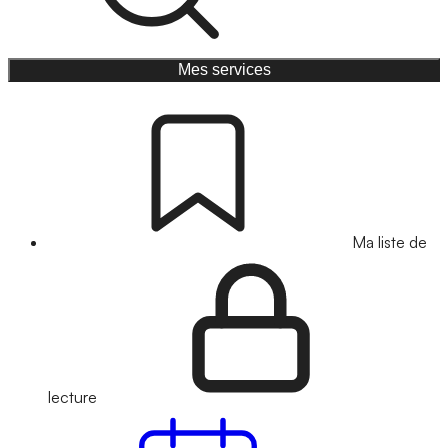
Mes services
Ma liste de
lecture