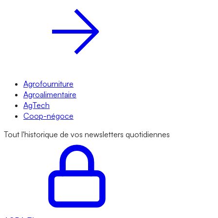
Agrofourniture
Agroalimentaire
AgTech
Coop-négoce
Tout l'historique de vos newsletters quotidiennes