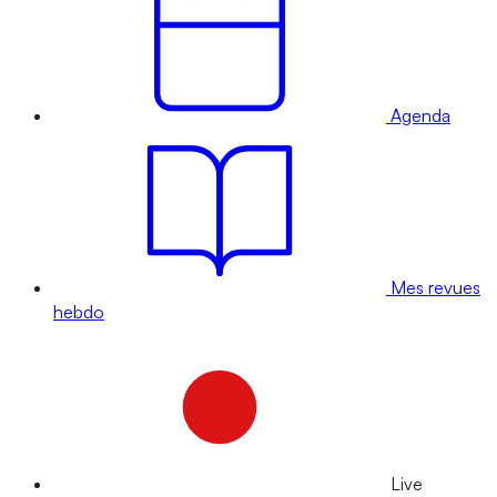
Agenda
Mes revues
hebdo
Live