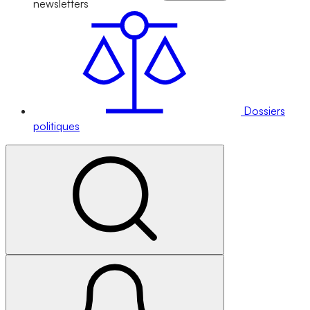
newsletters
Dossiers
politiques