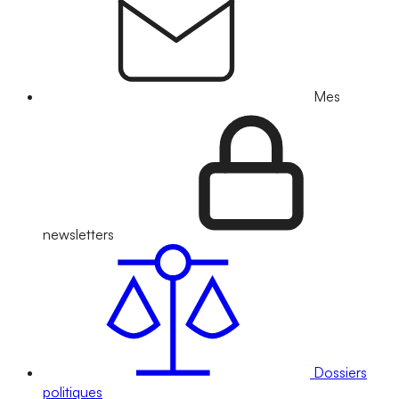
Mes
newsletters
Dossiers
politiques