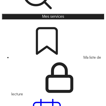
Mes services
Ma liste de
lecture