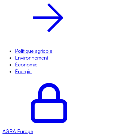
Politique agricole
Environnement
Économie
Énergie
AGRA
Europe