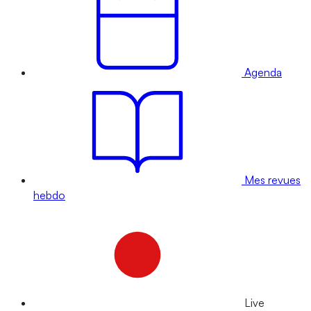
Agenda
Mes revues
hebdo
Live