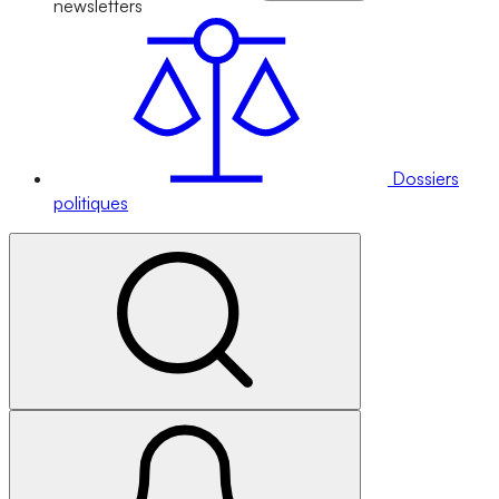
newsletters
Dossiers
politiques