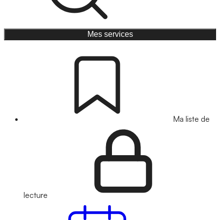
Mes services
Ma liste de
lecture