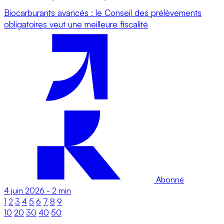
Biocarburants avancés : le Conseil des prélèvements
obligatoires veut une meilleure fiscalité
Abonné
4 juin 2026
-
2 min
1
2
3
4
5
6
7
8
9
10
20
30
40
50