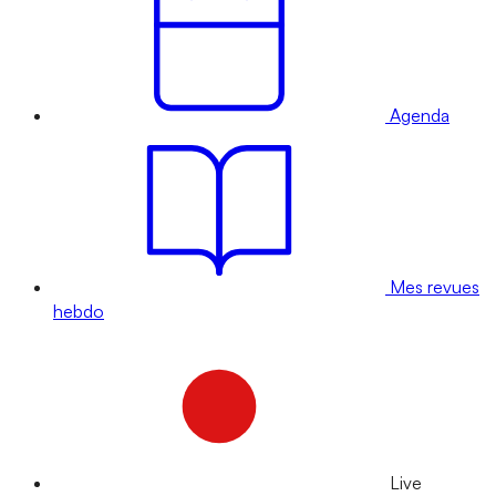
Agenda
Mes revues
hebdo
Live