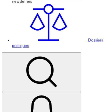
newsletters
Dossiers
politiques