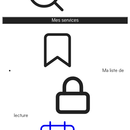
Mes services
Ma liste de
lecture