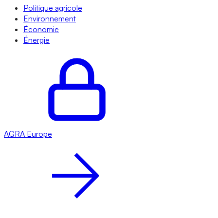
Politique agricole
Environnement
Économie
Énergie
AGRA
Europe