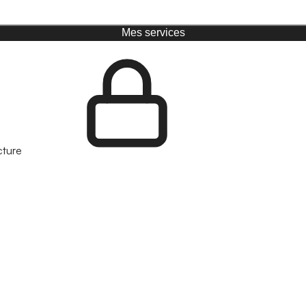
Mes services
cture