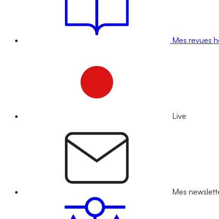
Mes revues 
Live
Mes newslett