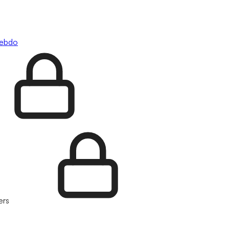
hebdo
ers