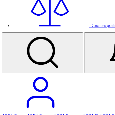
Dossiers poli