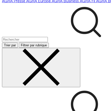
AGRA
Presse
AGRA
Europe
AGRA
Business
AGRA
Fil
AGRA
B
Trier par
Filtrer par rubrique