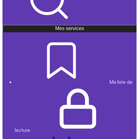
Mes services
Ma liste de
lecture