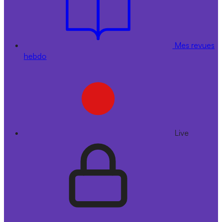
Mes revues
hebdo
Live