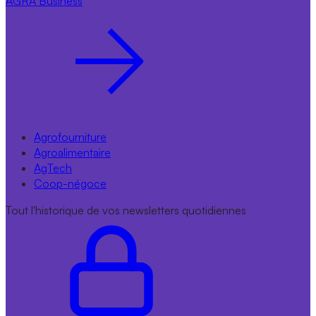
AGRA
Business
Agrofourniture
Agroalimentaire
AgTech
Coop-négoce
Tout l'historique de vos newsletters quotidiennes