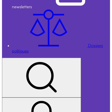
newsletters
Dossiers
politiques