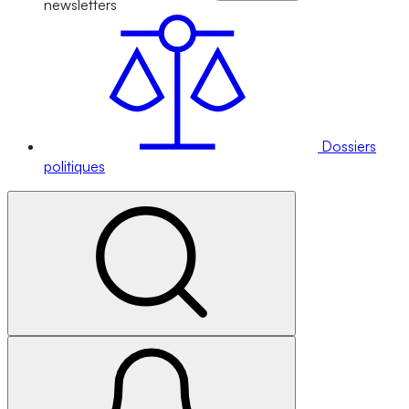
newsletters
Dossiers
politiques