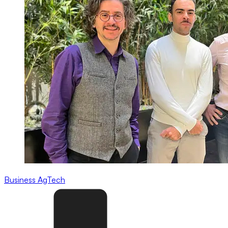
Business
AgTech