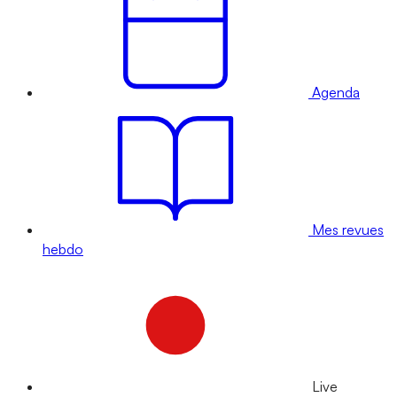
Agenda
Mes revues
hebdo
Live