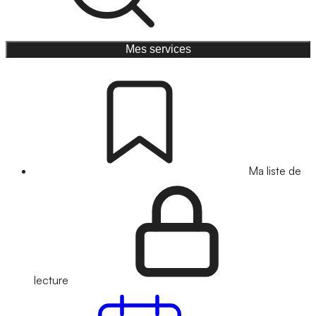
Mes services
Ma liste de
lecture