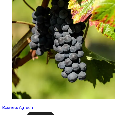
Business
AgTech