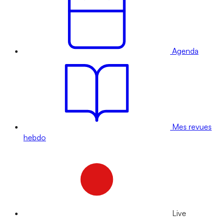
Agenda
Mes revues
hebdo
Live