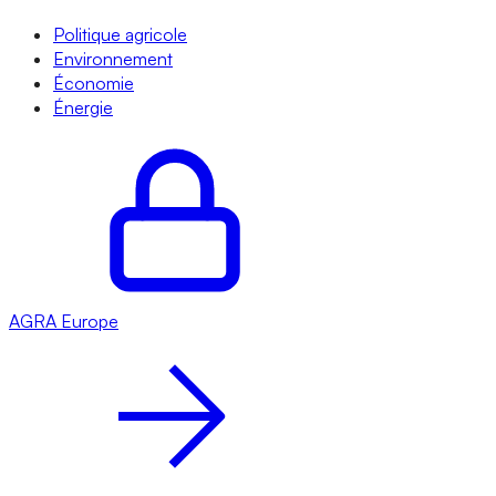
Politique agricole
Environnement
Économie
Énergie
AGRA
Europe