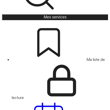
Mes services
Ma liste de
lecture