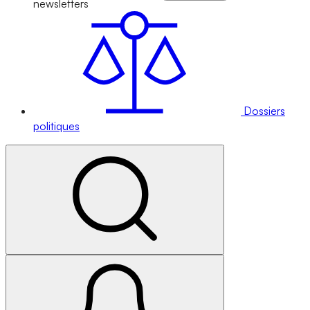
newsletters
Dossiers
politiques