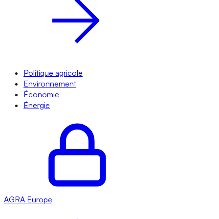
Politique agricole
Environnement
Économie
Énergie
AGRA
Europe