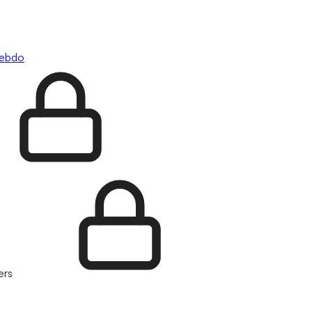
hebdo
ers