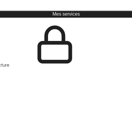
Mes services
cture