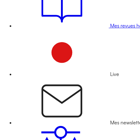
Mes revues 
Live
Mes newslett