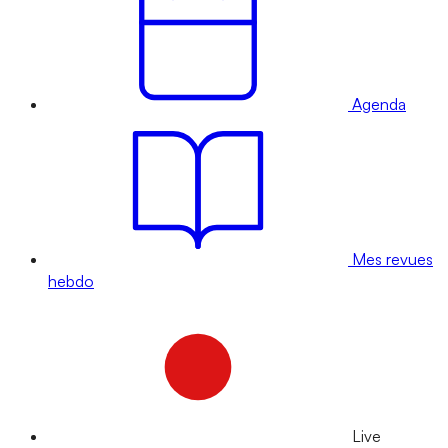
Agenda
Mes revues
hebdo
Live