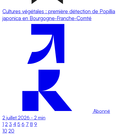
Cultures végétales : première détection de Popillia
japonica en Bourgogne-Franche-Comté
Abonné
2 juillet 2026
-
2 min
1
2
3
4
5
6
7
8
9
10
20