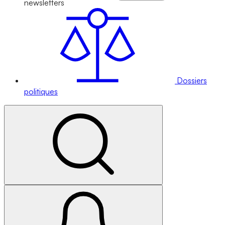
newsletters
Dossiers
politiques