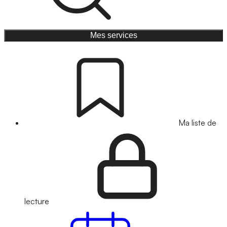
Mes services
Ma liste de
lecture