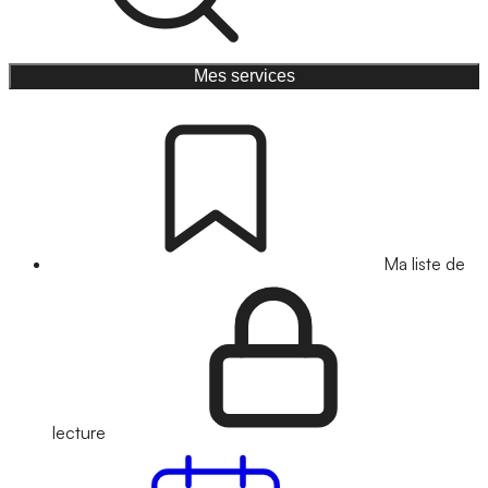
Mes services
Ma liste de
lecture