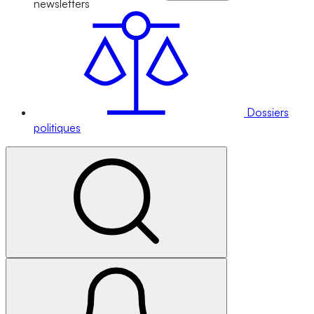
newsletters
Dossiers
politiques