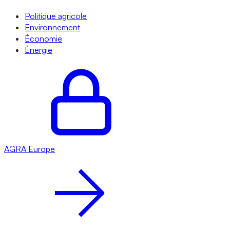
Politique agricole
Environnement
Économie
Énergie
AGRA
Europe