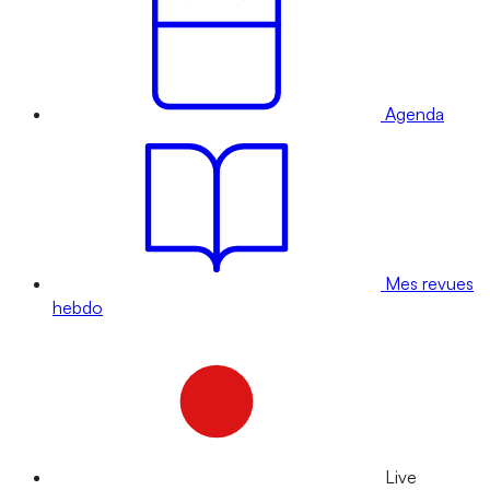
Agenda
Mes revues
hebdo
Live