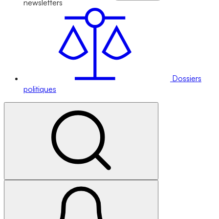
newsletters
Dossiers
politiques