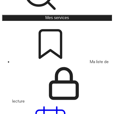
Mes services
Ma liste de
lecture