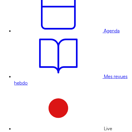
Agenda
Mes revues
hebdo
Live