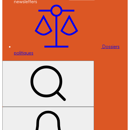
newsletters
Dossiers
politiques