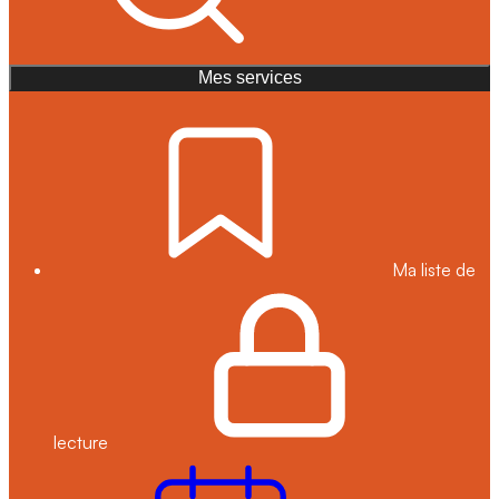
Mes services
Ma liste de
lecture