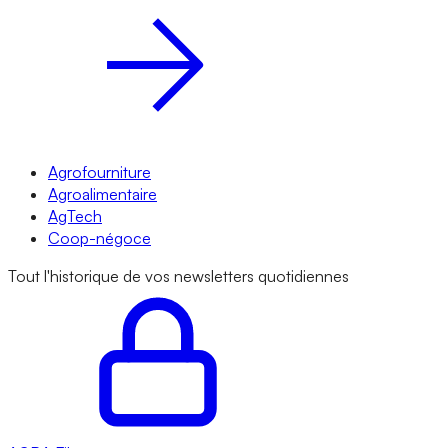
Agrofourniture
Agroalimentaire
AgTech
Coop-négoce
Tout l'historique de vos newsletters quotidiennes