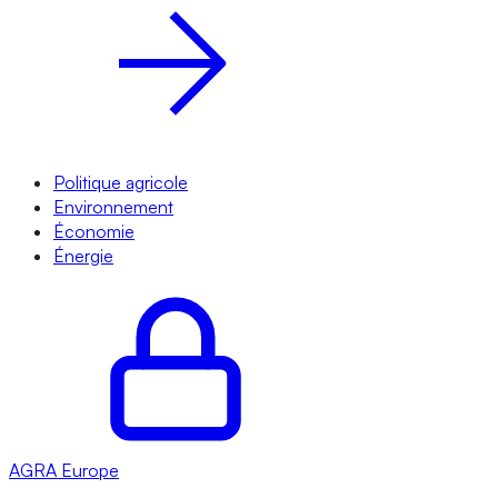
Politique agricole
Environnement
Économie
Énergie
AGRA
Europe