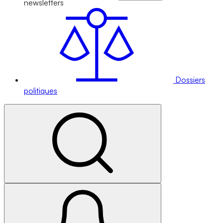
newsletters
Dossiers
politiques