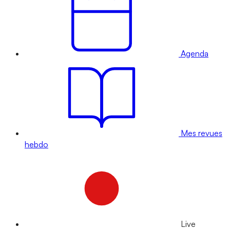
Agenda
Mes revues
hebdo
Live