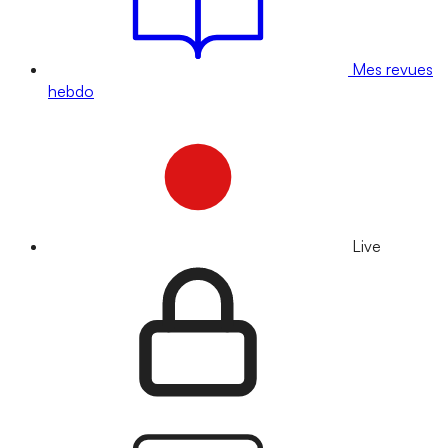
Mes revues
hebdo
Live