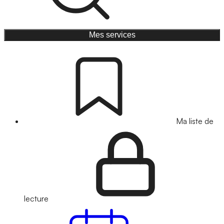
Mes services
Ma liste de
lecture