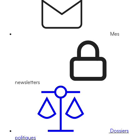
Mes
newsletters
Dossiers
politiques