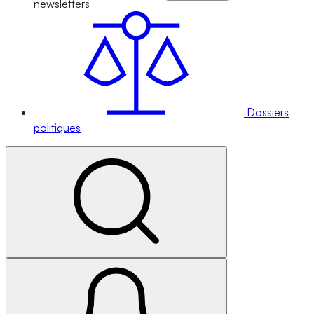
newsletters
Dossiers
politiques