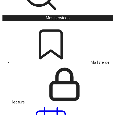
Mes services
Ma liste de
lecture