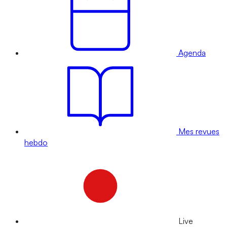
Agenda
Mes revues
hebdo
Live