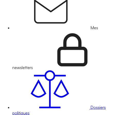
Mes
newsletters
Dossiers
politiques