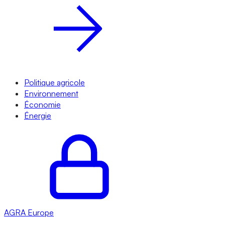
Politique agricole
Environnement
Économie
Énergie
AGRA
Europe