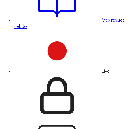
Mes revues
hebdo
Live