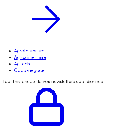
Agrofourniture
Agroalimentaire
AgTech
Coop-négoce
Tout l'historique de vos newsletters quotidiennes