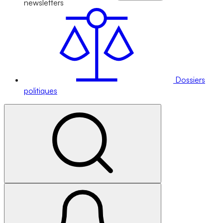
newsletters
Dossiers
politiques