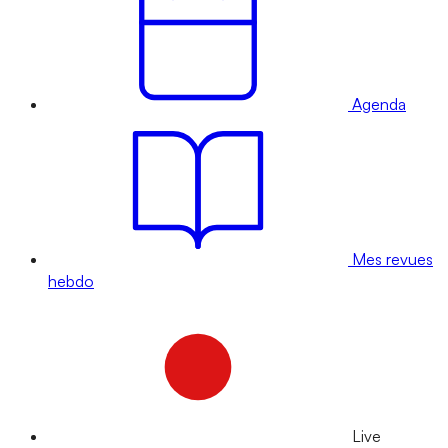
Agenda
Mes revues
hebdo
Live