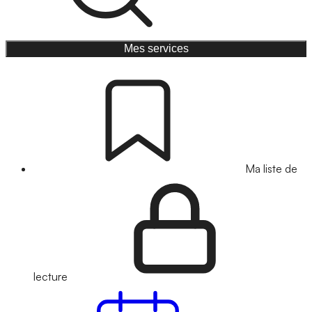
Mes services
Ma liste de
lecture