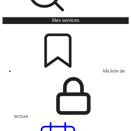
Mes services
Ma liste de
lecture