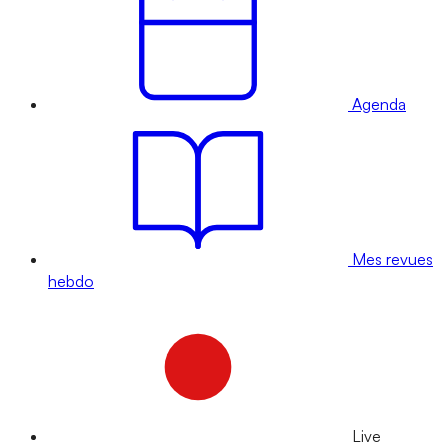
Agenda
Mes revues
hebdo
Live