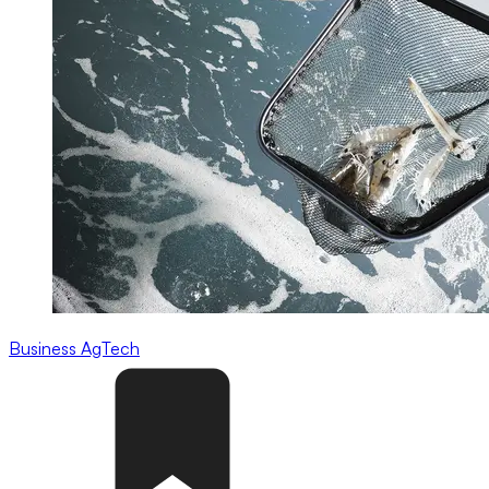
Business
AgTech