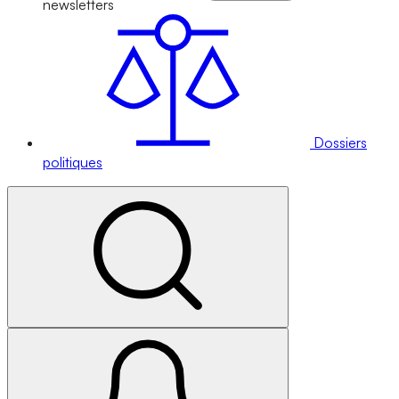
newsletters
Dossiers
politiques