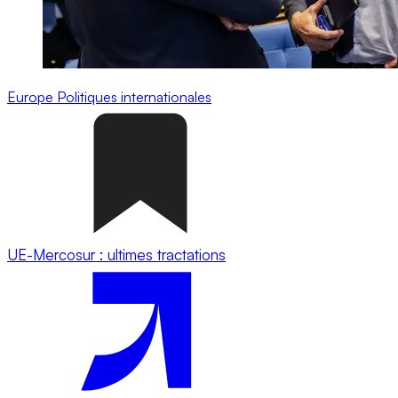
Europe
Politiques internationales
UE-Mercosur : ultimes tractations