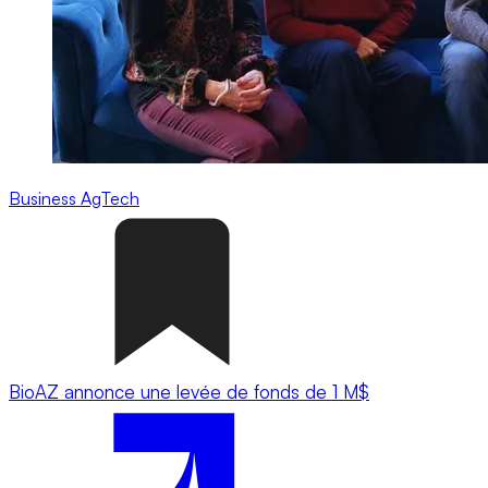
Business
AgTech
BioAZ annonce une levée de fonds de 1 M$