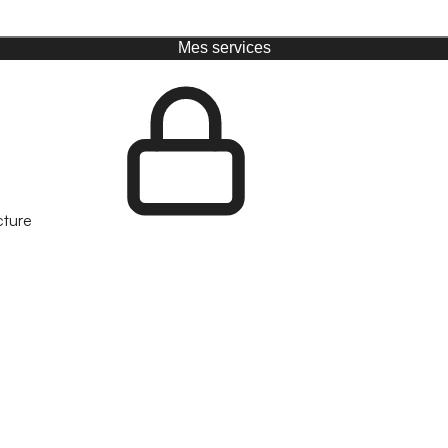
Mes services
cture