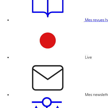
Mes revues 
Live
Mes newslett