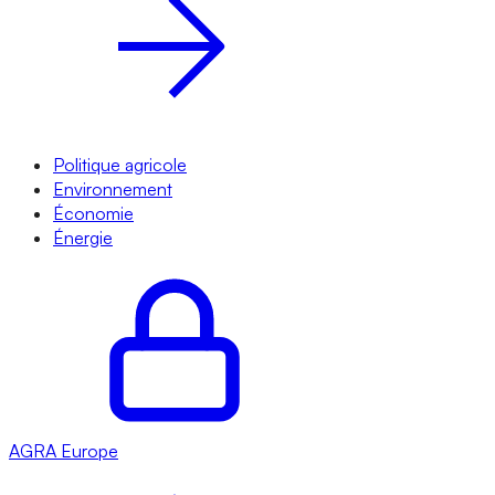
Politique agricole
Environnement
Économie
Énergie
AGRA
Europe