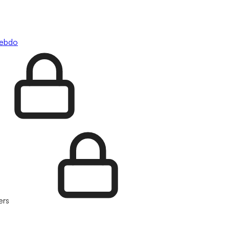
hebdo
ers