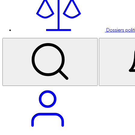
Dossiers poli