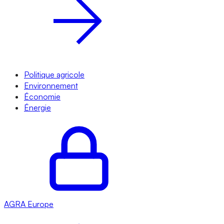
Politique agricole
Environnement
Économie
Énergie
AGRA
Europe