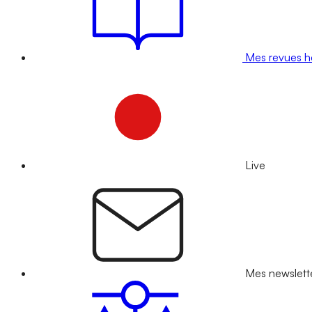
Mes revues 
Live
Mes newslett