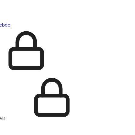
hebdo
ers