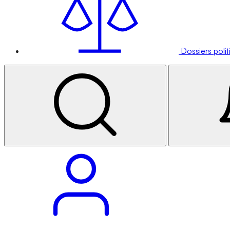
Dossiers poli