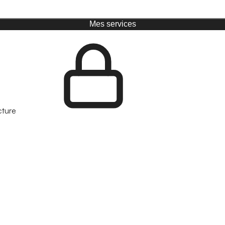
Mes services
cture