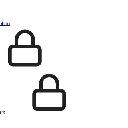
hebdo
ers