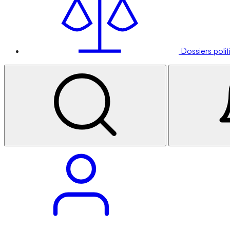
Dossiers poli