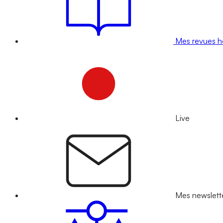
Mes revues 
Live
Mes newslett