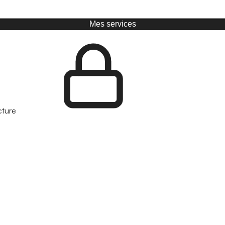
Mes services
cture