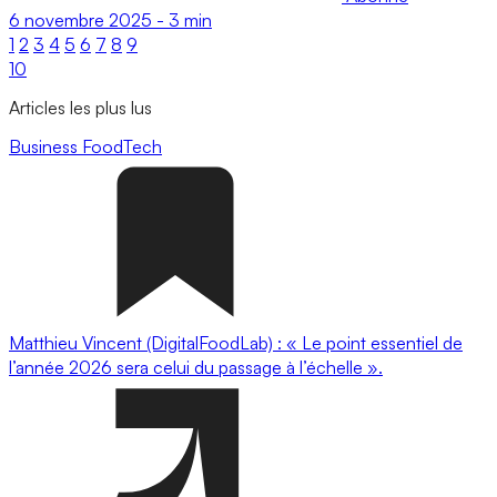
6 novembre 2025
-
3 min
1
2
3
4
5
6
7
8
9
10
Articles les plus lus
Business
FoodTech
Matthieu Vincent (DigitalFoodLab) : « Le point essentiel de
l’année 2026 sera celui du passage à l’échelle ».