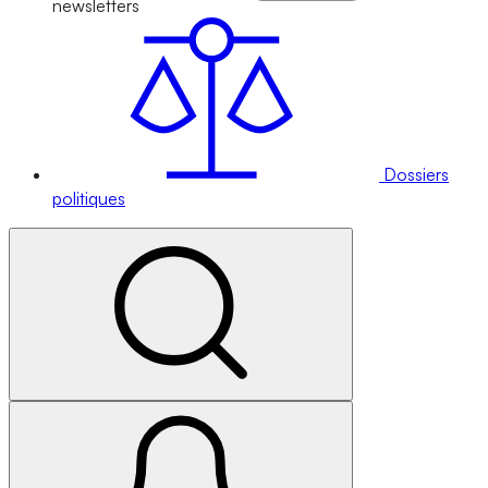
newsletters
Dossiers
politiques