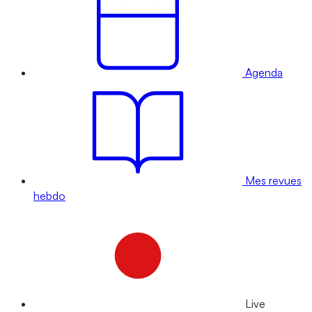
Agenda
Mes revues
hebdo
Live