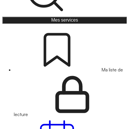
Mes services
Ma liste de
lecture