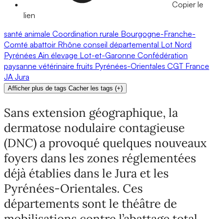
Copier le
lien
santé animale
Coordination rurale
Bourgogne-Franche-
Comté
abattoir
Rhône
conseil départemental
Lot
Nord
Pyrénées
Ain
élevage
Lot-et-Garonne
Confédération
paysanne
vétérinaire
fruits
Pyrénées-Orientales
CGT
France
JA
Jura
Afficher plus de tags
Cacher les tags
(
+
)
Sans extension géographique, la
dermatose nodulaire contagieuse
(DNC) a provoqué quelques nouveaux
foyers dans les zones réglementées
déjà établies dans le Jura et les
Pyrénées-Orientales. Ces
départements sont le théâtre de
mobilisations contre l’abattage total