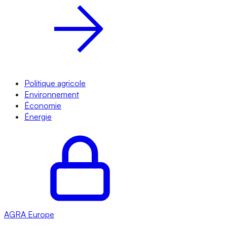
Politique agricole
Environnement
Économie
Énergie
AGRA
Europe