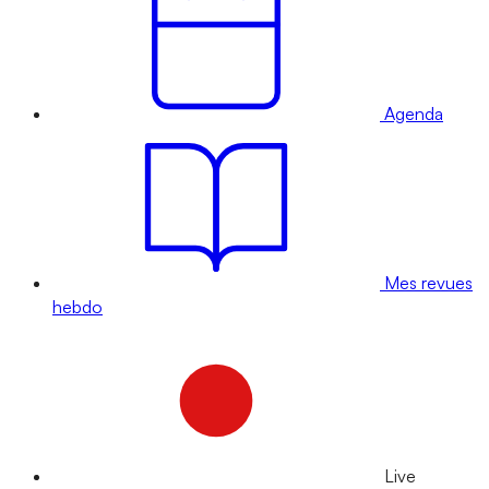
Agenda
Mes revues
hebdo
Live