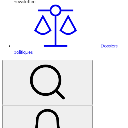
newsletters
Dossiers
politiques