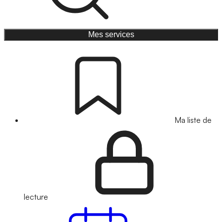
Mes services
Ma liste de
lecture