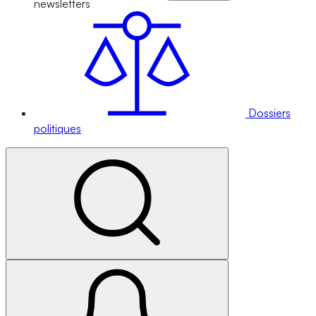
newsletters
Dossiers
politiques