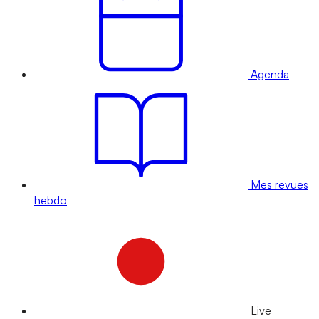
Agenda
Mes revues
hebdo
Live