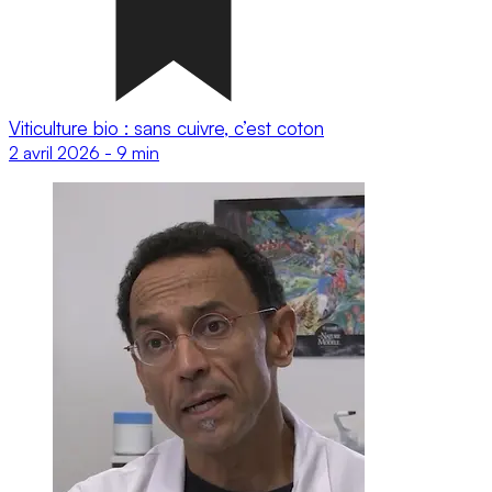
Viticulture bio : sans cuivre, c’est coton
2 avril 2026
-
9 min