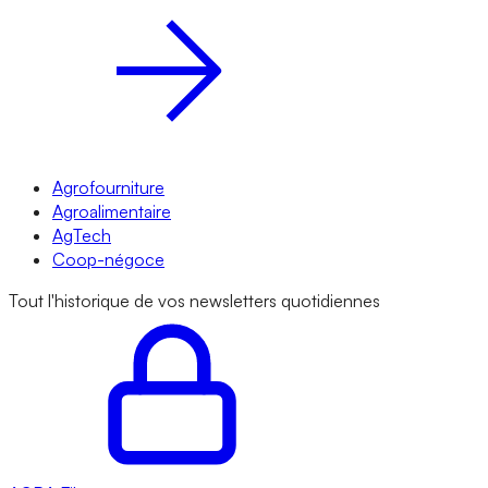
Agrofourniture
Agroalimentaire
AgTech
Coop-négoce
Tout l'historique de vos newsletters quotidiennes