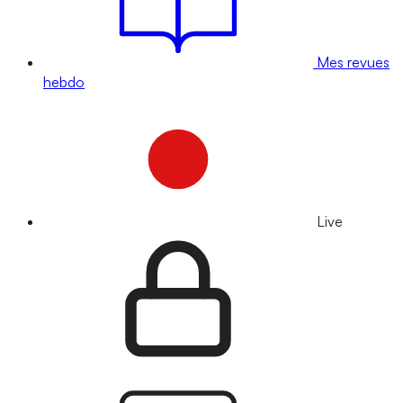
Mes revues
hebdo
Live