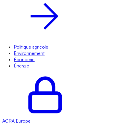
Politique agricole
Environnement
Économie
Énergie
AGRA
Europe