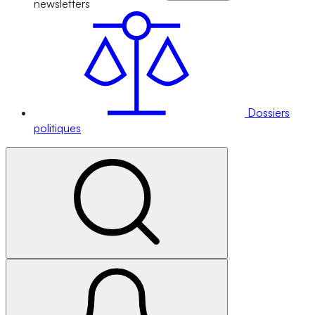
newsletters
Dossiers
politiques