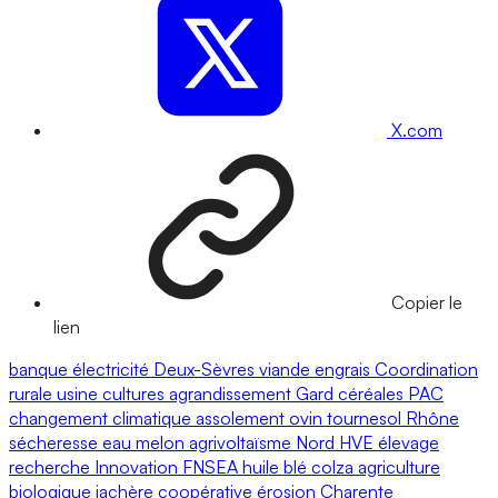
X.com
Copier le
lien
banque
électricité
Deux-Sèvres
viande
engrais
Coordination
rurale
usine
cultures
agrandissement
Gard
céréales
PAC
changement climatique
assolement
ovin
tournesol
Rhône
sécheresse
eau
melon
agrivoltaïsme
Nord
HVE
élevage
recherche
Innovation
FNSEA
huile
blé
colza
agriculture
biologique
jachère
coopérative
érosion
Charente