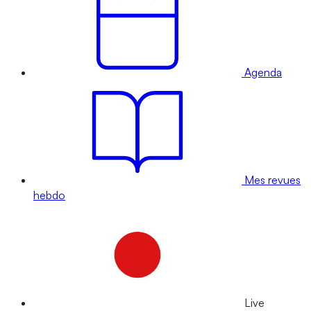
Agenda
Mes revues
hebdo
Live