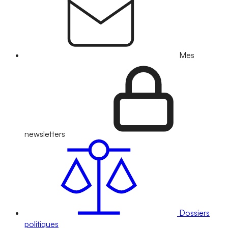
Mes
newsletters
Dossiers
politiques