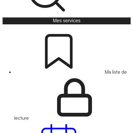
Mes services
Ma liste de
lecture