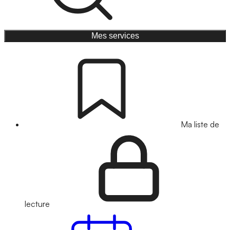
Mes services
Ma liste de
lecture