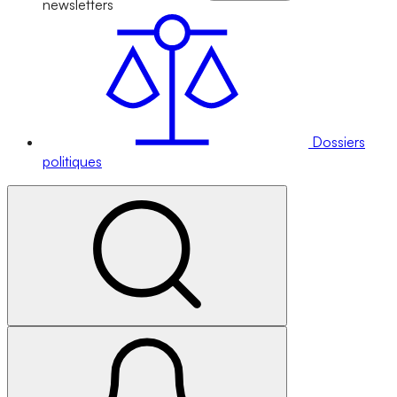
newsletters
Dossiers
politiques