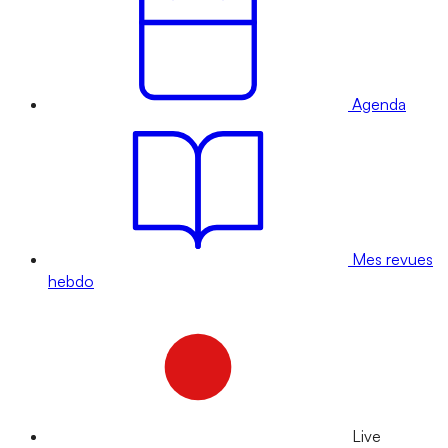
Agenda
Mes revues
hebdo
Live