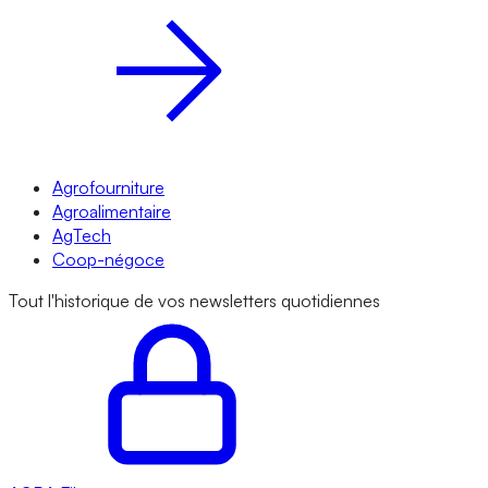
Agrofourniture
Agroalimentaire
AgTech
Coop-négoce
Tout l'historique de vos newsletters quotidiennes