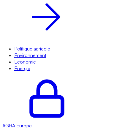
Politique agricole
Environnement
Économie
Énergie
AGRA
Europe