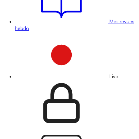
Mes revues
hebdo
Live