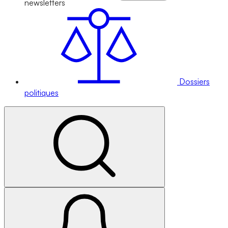
newsletters
Dossiers
politiques