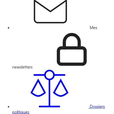
Mes
newsletters
Dossiers
politiques