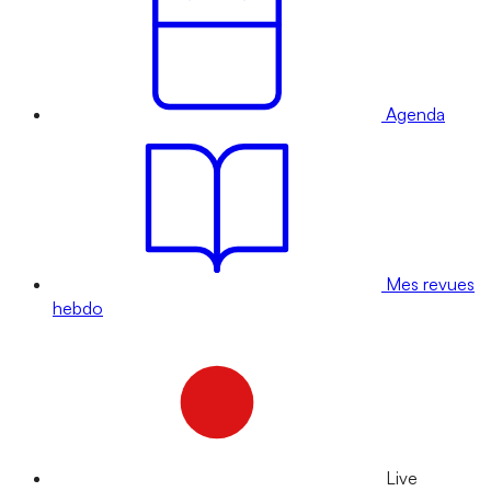
Agenda
Mes revues
hebdo
Live