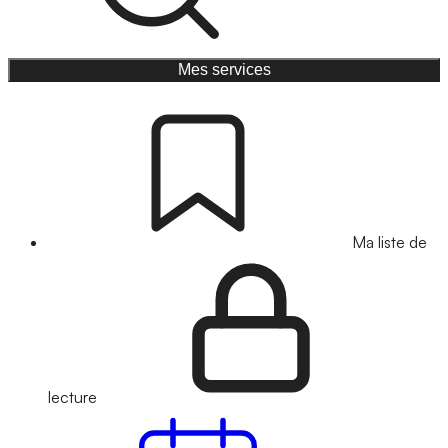
Mes services
Ma liste de
lecture