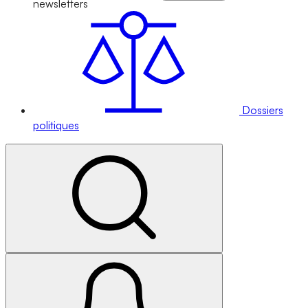
newsletters
Dossiers
politiques