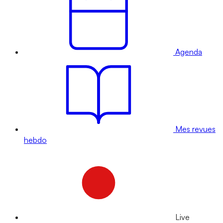
Agenda
Mes revues
hebdo
Live