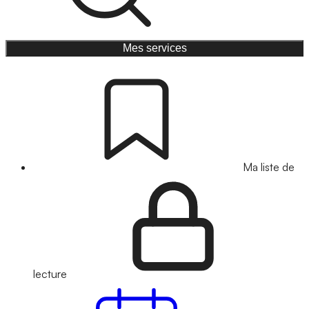
Mes services
Ma liste de
lecture