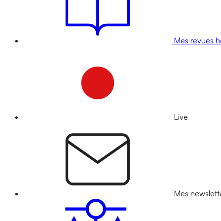
Mes revues 
Live
Mes newslett