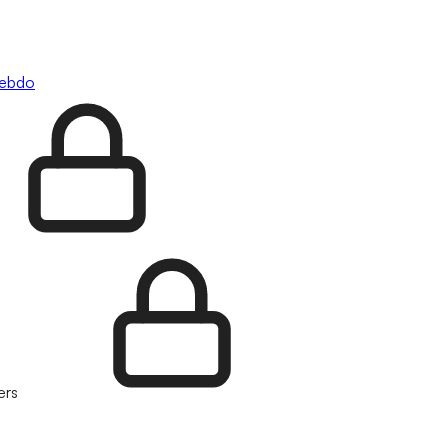
hebdo
ers