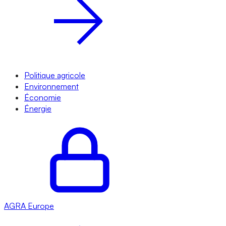
Politique agricole
Environnement
Économie
Énergie
AGRA
Europe