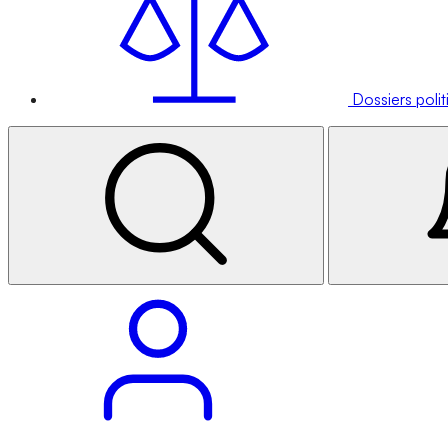
Dossiers poli