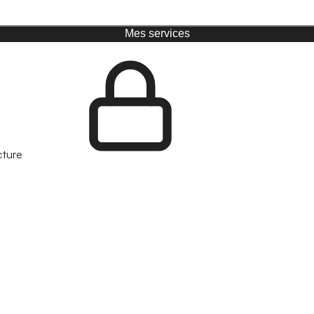
Mes services
cture