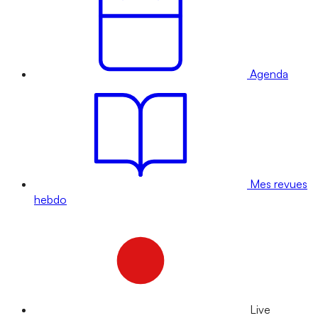
Agenda
Mes revues
hebdo
Live