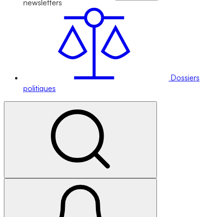
newsletters
Dossiers
politiques