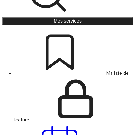
Mes services
Ma liste de
lecture