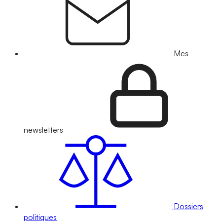
Mes
newsletters
Dossiers
politiques