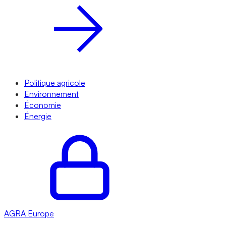
Politique agricole
Environnement
Économie
Énergie
AGRA
Europe