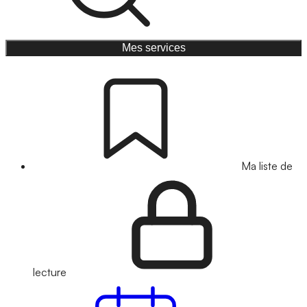
Mes services
Ma liste de
lecture