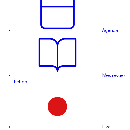
Agenda
Mes revues
hebdo
Live