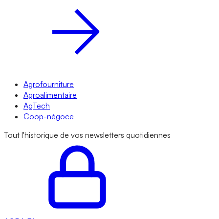
Agrofourniture
Agroalimentaire
AgTech
Coop-négoce
Tout l'historique de vos newsletters quotidiennes