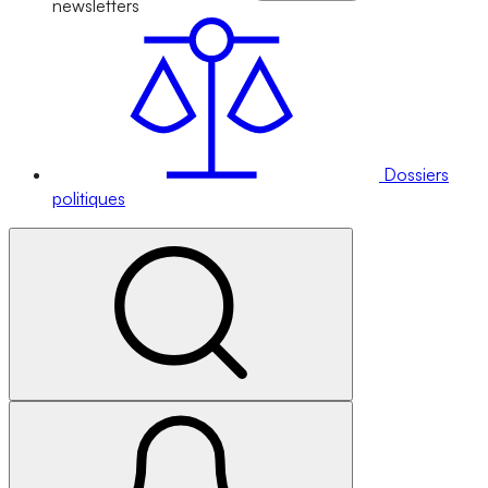
newsletters
Dossiers
politiques