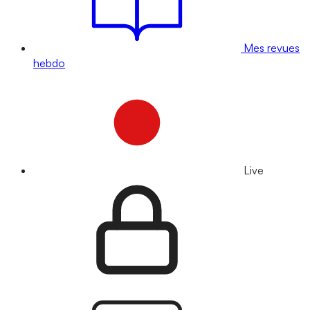
Mes revues
hebdo
Live