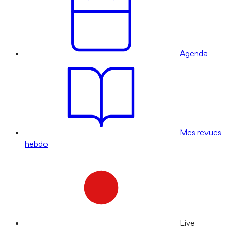
Agenda
Mes revues
hebdo
Live