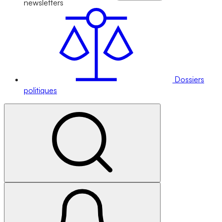
newsletters
Dossiers
politiques