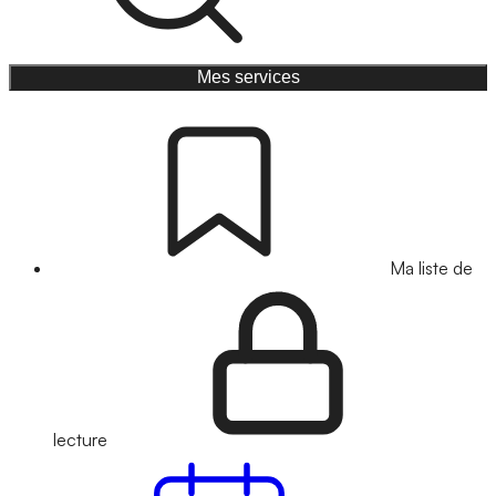
Mes services
Ma liste de
lecture