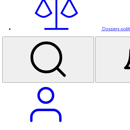
Dossiers poli