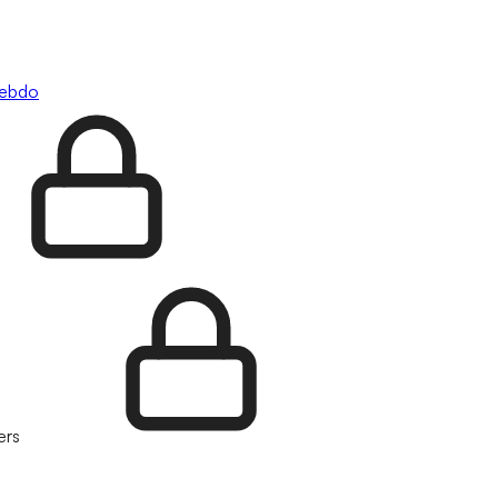
hebdo
ers