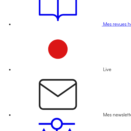
Mes revues 
Live
Mes newslett