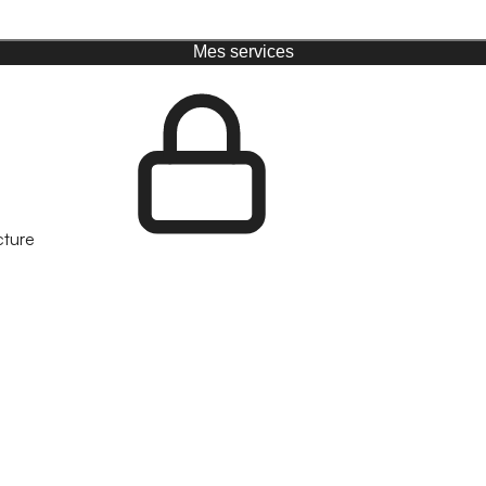
Mes services
cture