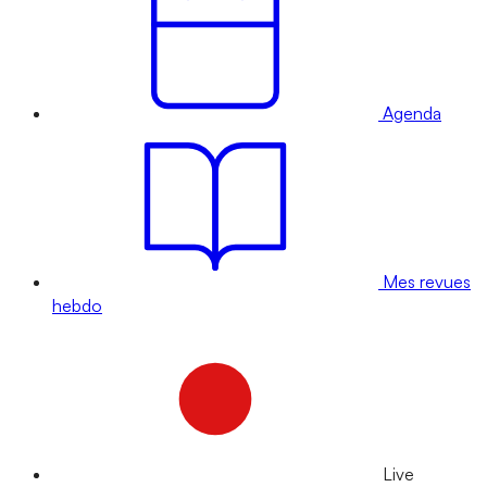
Agenda
Mes revues
hebdo
Live