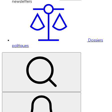
newsletters
Dossiers
politiques