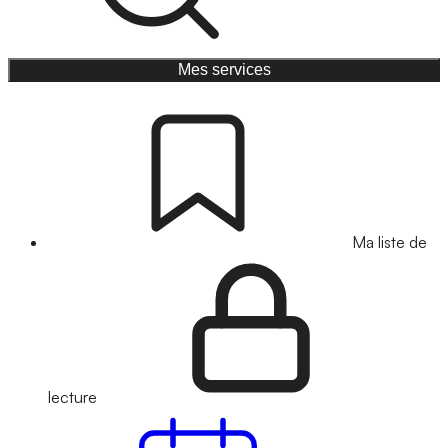
Mes services
Ma liste de
lecture