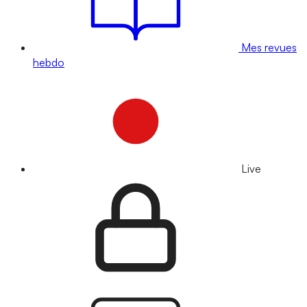
Mes revues
hebdo
Live