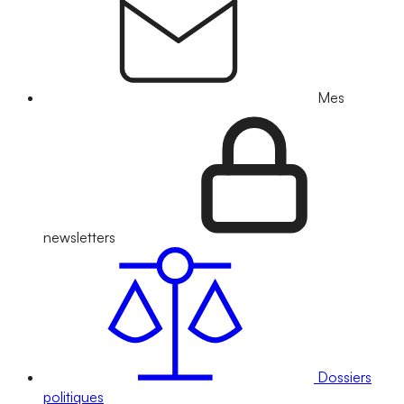
Mes
newsletters
Dossiers
politiques