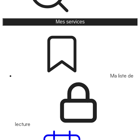
Mes services
Ma liste de
lecture