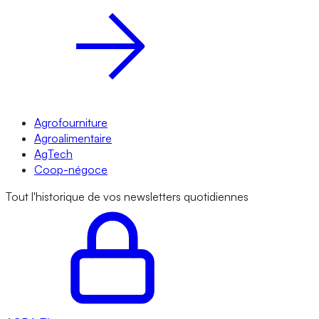
Agrofourniture
Agroalimentaire
AgTech
Coop-négoce
Tout l'historique de vos newsletters quotidiennes