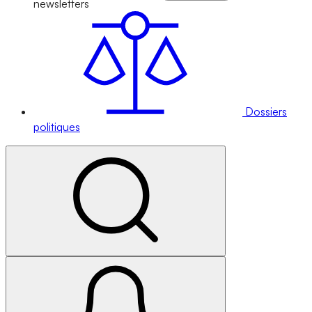
newsletters
Dossiers
politiques