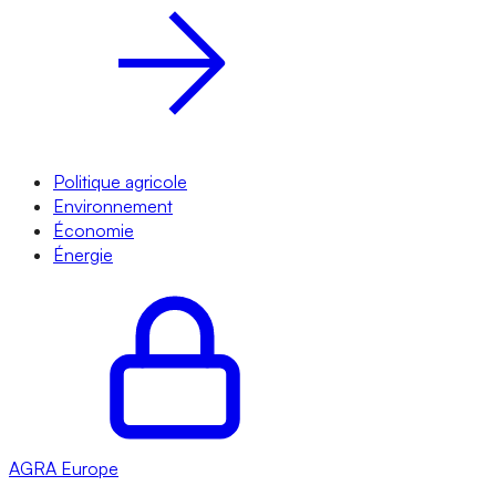
Politique agricole
Environnement
Économie
Énergie
AGRA
Europe