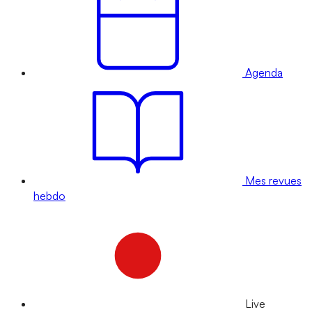
Agenda
Mes revues
hebdo
Live