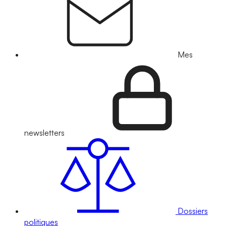
Mes
newsletters
Dossiers
politiques