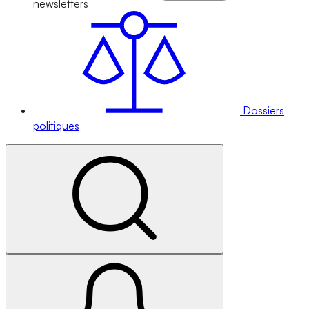
newsletters
Dossiers
politiques