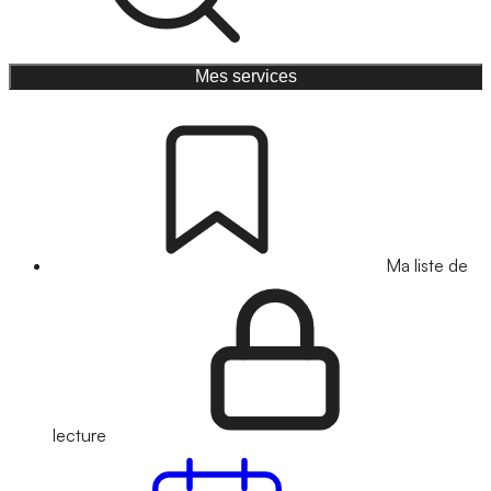
Mes services
Ma liste de
lecture