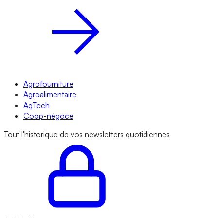
Agrofourniture
Agroalimentaire
AgTech
Coop-négoce
Tout l'historique de vos newsletters quotidiennes