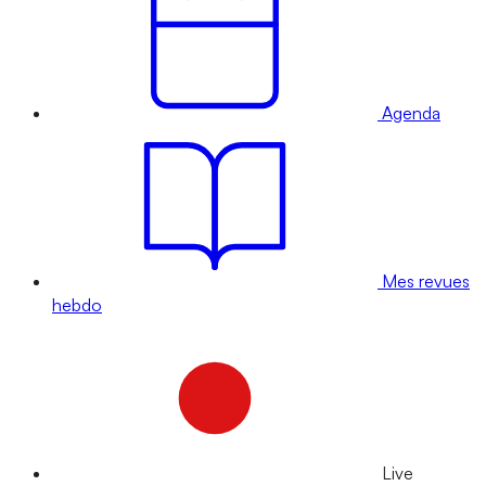
Agenda
Mes revues
hebdo
Live