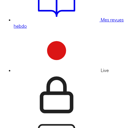
Mes revues
hebdo
Live