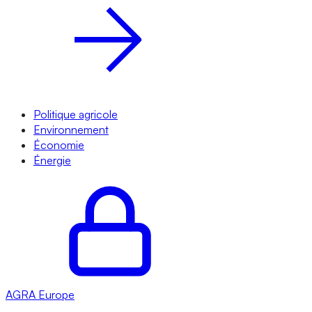
Politique agricole
Environnement
Économie
Énergie
AGRA
Europe