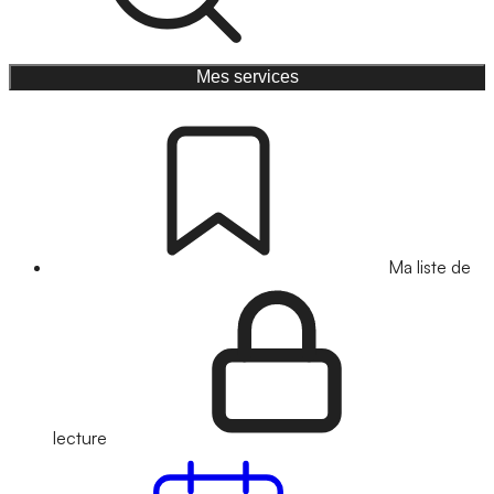
Mes services
Ma liste de
lecture