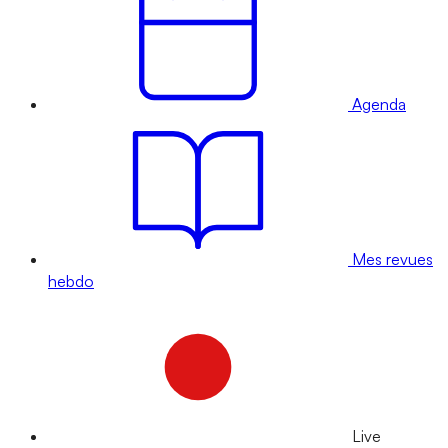
Agenda
Mes revues
hebdo
Live