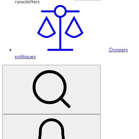
newsletters
Dossiers
politiques