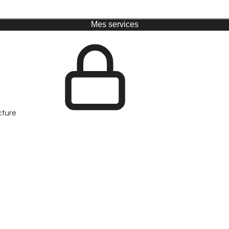
Mes services
cture