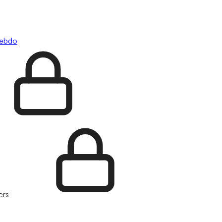
hebdo
ers