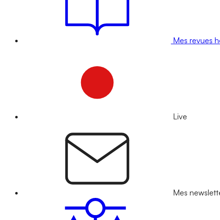
Mes revues 
Live
Mes newslett