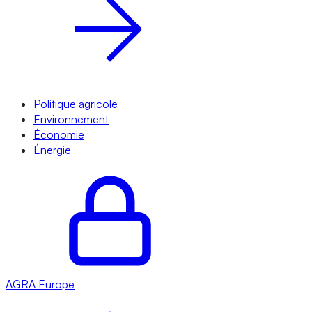
Politique agricole
Environnement
Économie
Énergie
AGRA
Europe