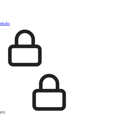
hebdo
ers