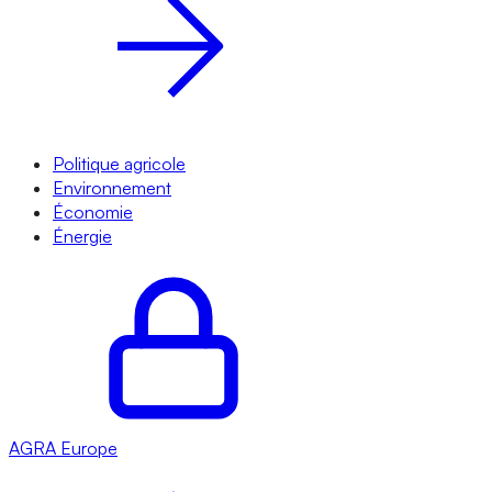
Politique agricole
Environnement
Économie
Énergie
AGRA
Europe