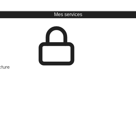
Mes services
cture