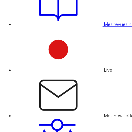
Mes revues 
Live
Mes newslett