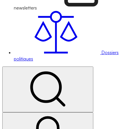
newsletters
Dossiers
politiques