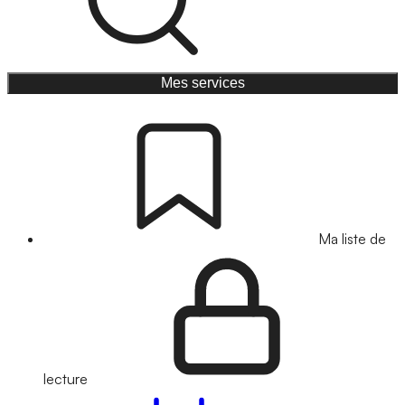
Mes services
Ma liste de
lecture