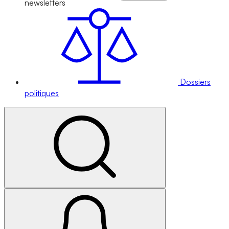
newsletters
Dossiers
politiques