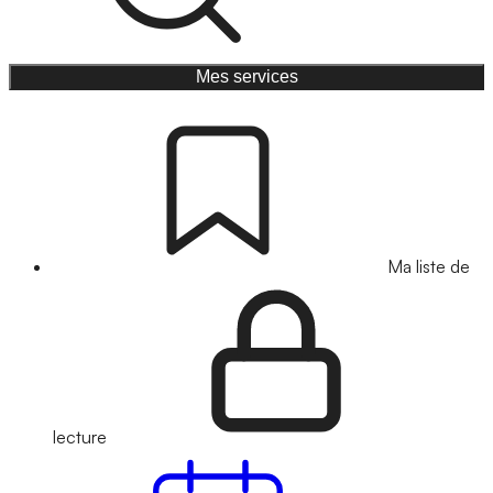
Mes services
Ma liste de
lecture