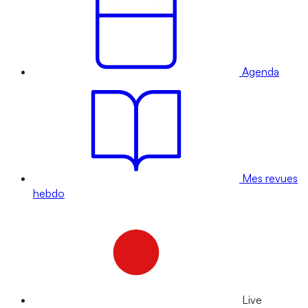
Agenda
Mes revues
hebdo
Live