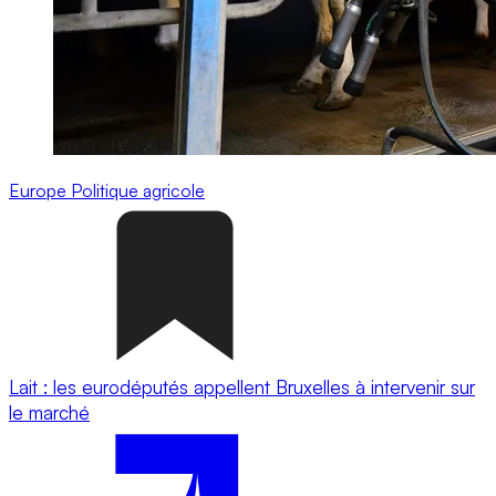
Europe
Politique agricole
Lait : les eurodéputés appellent Bruxelles à intervenir sur
le marché