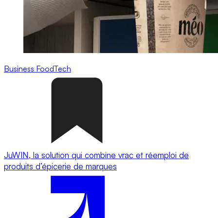
Business
FoodTech
JuWIN, la solution qui combine vrac et réemploi de
produits d’épicerie de marques