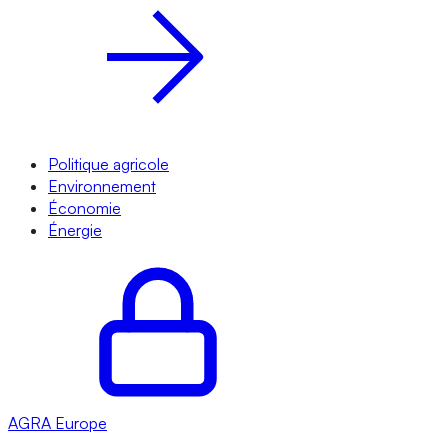
Politique agricole
Environnement
Économie
Énergie
AGRA
Europe