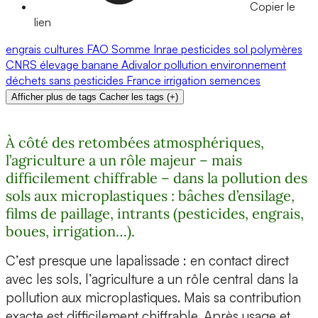
Copier le
lien
engrais
cultures
FAO
Somme
Inrae
pesticides
sol
polymères
CNRS
élevage
banane
Adivalor
pollution
environnement
déchets
sans pesticides
France
irrigation
semences
Afficher plus de tags
Cacher les tags
(
+
)
À côté des retombées atmosphériques,
l’agriculture a un rôle majeur – mais
difficilement chiffrable – dans la pollution des
sols aux microplastiques : bâches d’ensilage,
films de paillage, intrants (pesticides, engrais,
boues, irrigation…).
C’est presque une lapalissade : en contact direct
avec les sols, l’agriculture a un rôle central dans la
pollution aux microplastiques. Mais sa contribution
exacte est difficilement chiffrable. Après usage et