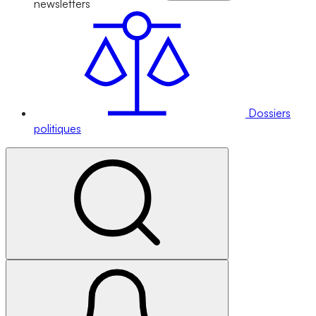
newsletters
Dossiers
politiques