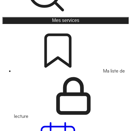
Mes services
Ma liste de
lecture