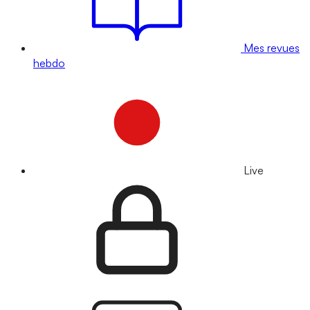
Mes revues
hebdo
Live