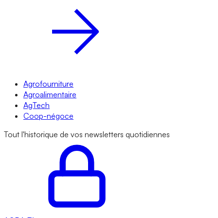
Agrofourniture
Agroalimentaire
AgTech
Coop-négoce
Tout l'historique de vos newsletters quotidiennes