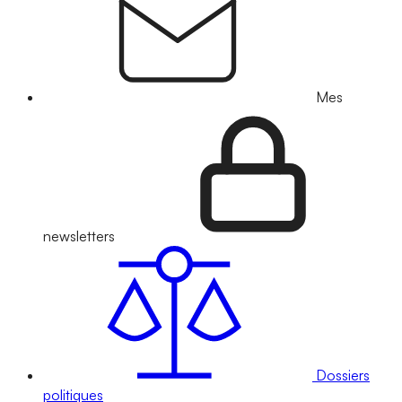
Mes
newsletters
Dossiers
politiques