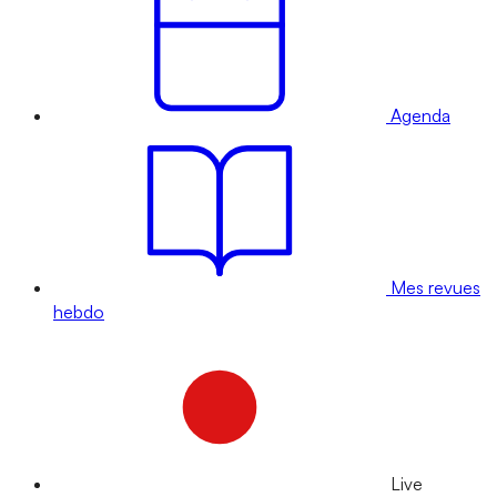
Agenda
Mes revues
hebdo
Live