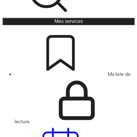
Mes services
Ma liste de
lecture