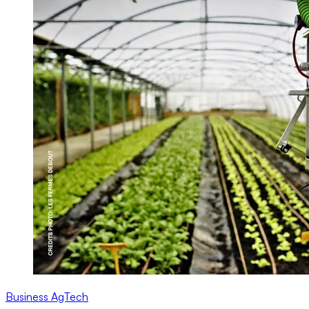
Business
AgTech