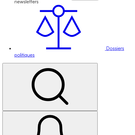
newsletters
Dossiers
politiques