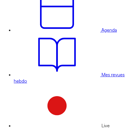
Agenda
Mes revues
hebdo
Live