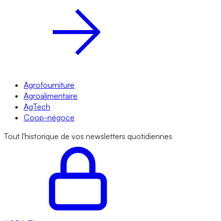
Agrofourniture
Agroalimentaire
AgTech
Coop-négoce
Tout l'historique de vos newsletters quotidiennes