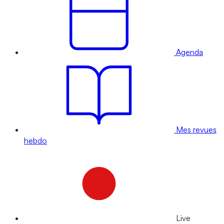
Agenda
Mes revues
hebdo
Live