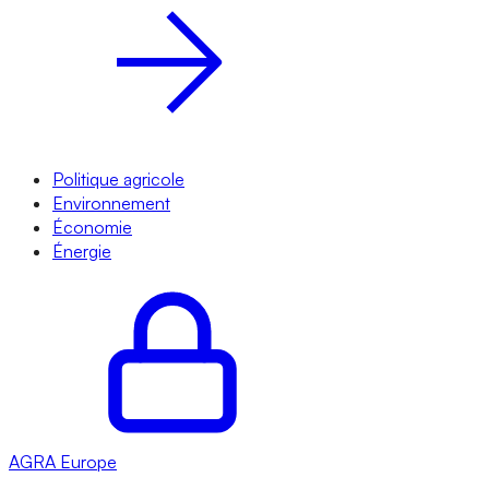
Politique agricole
Environnement
Économie
Énergie
AGRA
Europe