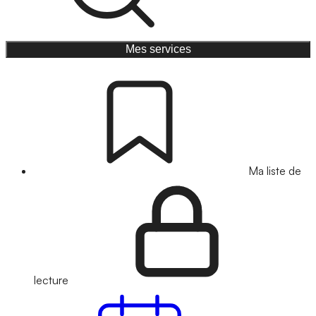
Mes services
Ma liste de
lecture