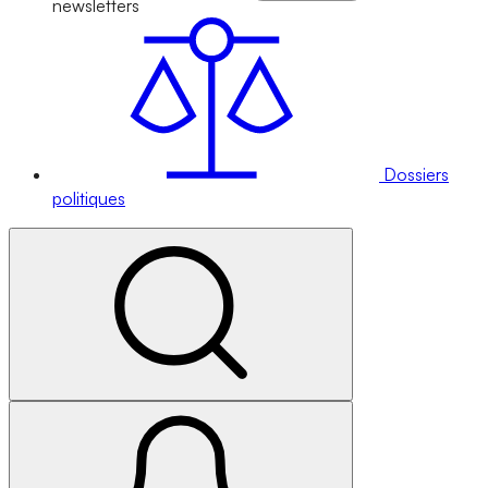
newsletters
Dossiers
politiques