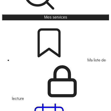
Mes services
Ma liste de
lecture