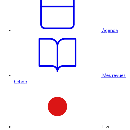
Agenda
Mes revues
hebdo
Live