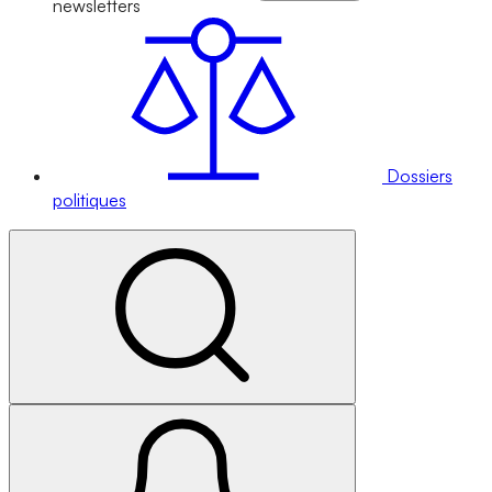
newsletters
Dossiers
politiques