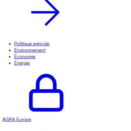
Politique agricole
Environnement
Économie
Énergie
AGRA
Europe