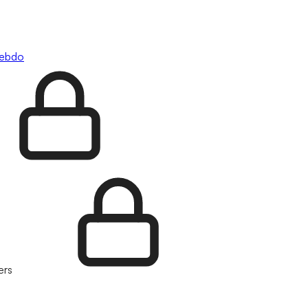
hebdo
ers