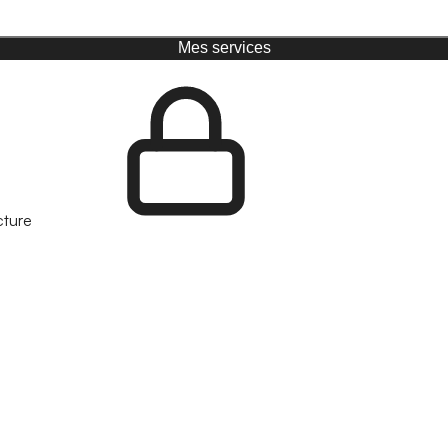
Mes services
cture