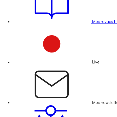
Mes revues 
Live
Mes newslett