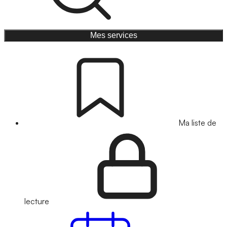
Mes services
Ma liste de
lecture