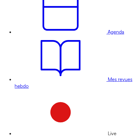
Agenda
Mes revues
hebdo
Live