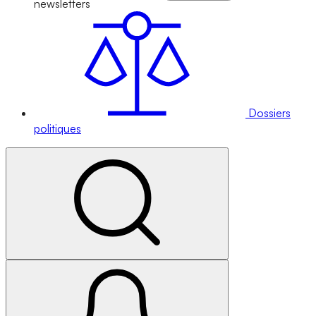
newsletters
Dossiers
politiques